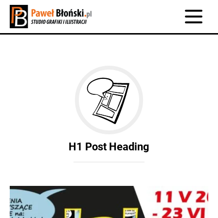
Main navigation
H1 Post Heading