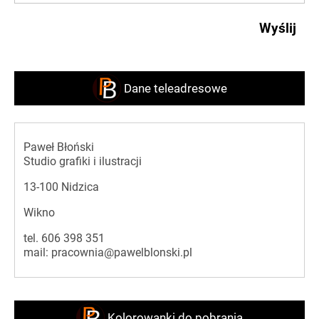
Dane teleadresowe
Paweł Błoński
Studio grafiki i ilustracji
13-100 Nidzica
Wikno
tel.
606 398 351
mail:
pracownia@pawelblonski.pl
Kolorowanki do pobrania